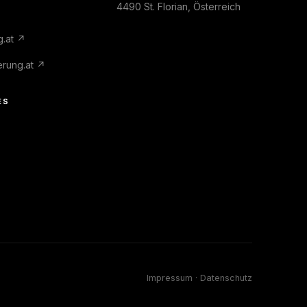
4490 St. Florian, Österreich
g.at ↗
erung.at ↗
ES
Impressum
·
Datenschutz