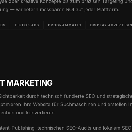
yse øber kreative Konzepte bis zum präzisen Targeting un
rung — wir liefern messbaren ROI auf jeder Plattform.
ADS
TIKTOK ADS
PROGRAMMATIC
DISPLAY ADVERTISI
NT MARKETING
ichtbarkeit durch technisch fundierte SEO und strategisch
ptimieren Ihre Website für Suchmaschinen und erstellen In
rechen und konvertieren.
ntent-Publishing, technischen SEO-Audits und lokalem SEO