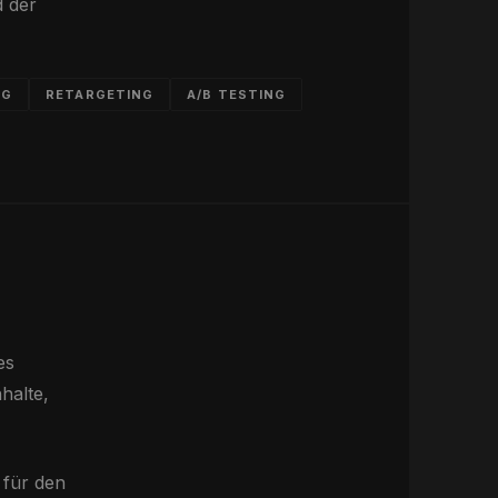
d der
NG
RETARGETING
A/B TESTING
es
halte,
 für den