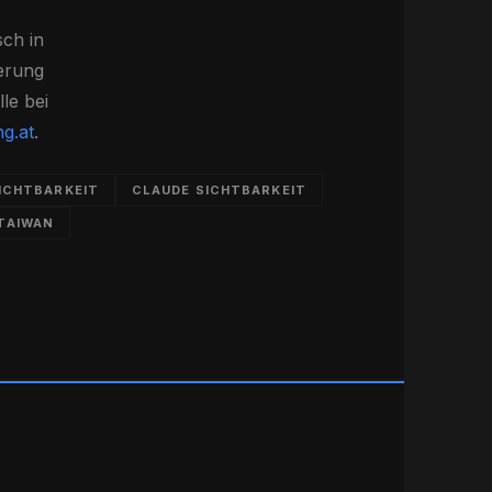
sch in
erung
le bei
ng.at
.
ICHTBARKEIT
CLAUDE SICHTBARKEIT
 TAIWAN