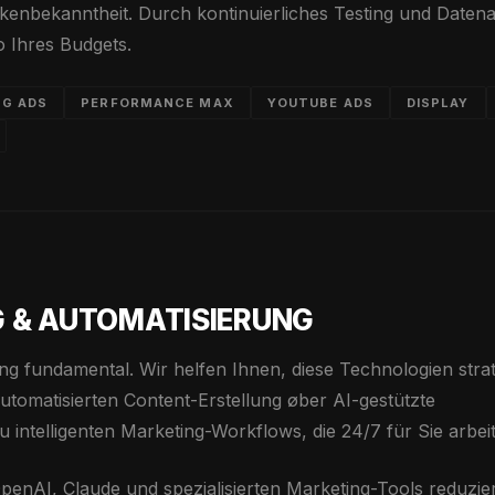
enbekanntheit. Durch kontinuierliches Testing und Daten
o Ihres Budgets.
NG ADS
PERFORMANCE MAX
YOUTUBE ADS
DISPLAY
 & AUTOMATISIERUNG
ng fundamental. Wir helfen Ihnen, diese Technologien stra
tomatisierten Content-Erstellung øber AI-gestützte
u intelligenten Marketing-Workflows, die 24/7 für Sie arbei
enAI, Claude und spezialisierten Marketing-Tools reduzie