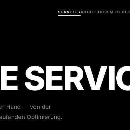
SERVICES
ABOUT
ÜBER MICH
BL
E SERVI
ner Hand — von der
laufenden Optimierung.