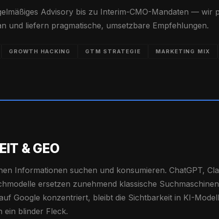
elmäßiges Advisory bis zu Interim-CMO-Mandaten — wir 
an und liefern pragmatische, umsetzbare Empfehlungen.
GROWTH HACKING
GTM STRATEGIE
MARKETING MIX
EIT & GEO
chen Informationen suchen und konsumieren. ChatGPT, Cla
chmodelle ersetzen zunehmend klassische Suchmaschine
f Google konzentriert, bleibt die Sichtbarkeit in KI-Model
ein blinder Fleck.