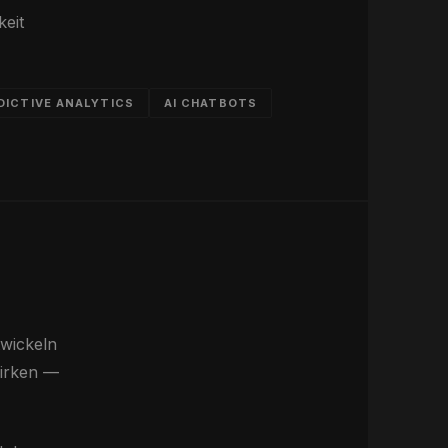
eit
DICTIVE ANALYTICS
AI CHATBOTS
twickeln
wirken —