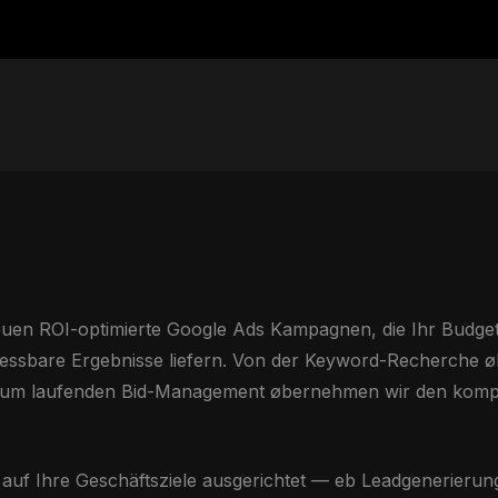
euen ROI-optimierte Google Ads Kampagnen, die Ihr Budge
messbare Ergebnisse liefern. Von der Keyword-Recherche ø
 zum laufenden Bid-Management øbernehmen wir den komp
uf Ihre Geschäftsziele ausgerichtet — eb Leadgenerierun