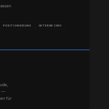
passen
POSITIONIERUNG
INTERIM CMO
ude,
n —
len für