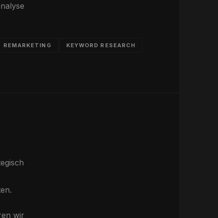
analyse
REMARKETING
KEYWORD RESEARCH
tegisch
ten.
ren wir