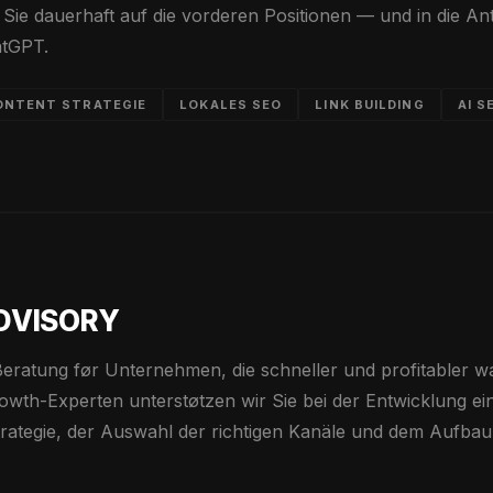
ie dauerhaft auf die vorderen Positionen — und in die An
atGPT.
ONTENT STRATEGIE
LOKALES SEO
LINK BUILDING
AI S
DVISORY
Beratung før Unternehmen, die schneller und profitabler 
owth-Experten unterstøtzen wir Sie bei der Entwicklung ei
trategie, der Auswahl der richtigen Kanäle und dem Aufbau