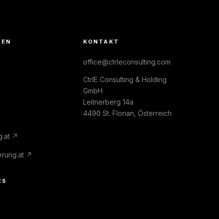
MEN
KONTAKT
office@ctrleconsulting.com
CtrlE Consulting & Holding
GmbH
Leitnerberg 14a
4490 St. Florian, Österreich
g.at ↗
erung.at ↗
ES